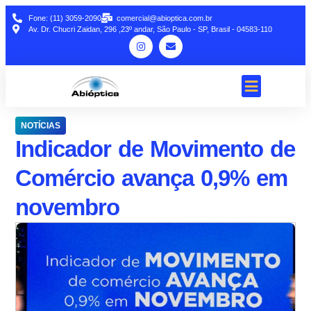
Fone: (11) 3059-2090
comercial@abioptica.com.br
Av. Dr. Chucri Zaidan, 296 ,23º andar, São Paulo - SP, Brasil - 04583-110
NOTÍCIAS
Indicador de Movimento de
Comércio avança 0,9% em
novembro