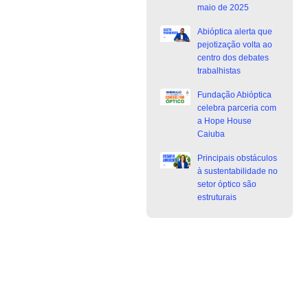
maio de 2025
Abióptica alerta que
pejotização volta ao
centro dos debates
trabalhistas
Fundação Abióptica
celebra parceria com
a Hope House
Caiuba
Principais obstáculos
à sustentabilidade no
setor óptico são
estruturais
Junte-se a Abióptica, a mais
representativa instituição do setor óptico
brasileiro