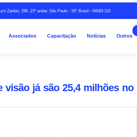
ucri Zaidan, 296 ,23º andar, São Paulo - SP, Brasil - 04583-110
Associados
Capacitação
Notícias
Outros
 visão já são 25,4 milhões no