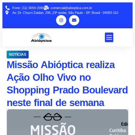
Fone: (11) 3059-2090
comercial@abioptica.com.br
Av. Dr. Chucri Zaidan, 296 ,23º andar, São Paulo - SP, Brasil - 04583-110
NOTÍCIAS
Missão Abióptica realiza
Ação Olho Vivo no
Shopping Prado Boulevard
neste final de semana