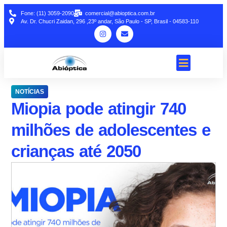
Fone: (11) 3059-2090
comercial@abioptica.com.br
Av. Dr. Chucri Zaidan, 296 ,23º andar, São Paulo - SP, Brasil - 04583-110
NOTÍCIAS
Miopia pode atingir 740
milhões de adolescentes e
crianças até 2050