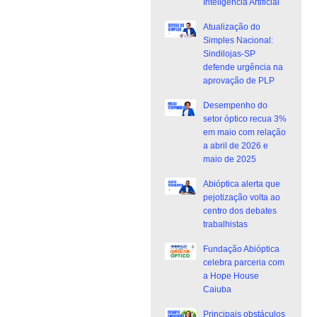
Inteligência Artificial
Atualização do
Simples Nacional:
Sindilojas-SP
defende urgência na
aprovação de PLP
Desempenho do
setor óptico recua 3%
em maio com relação
a abril de 2026 e
maio de 2025
Abióptica alerta que
pejotização volta ao
centro dos debates
trabalhistas
Fundação Abióptica
celebra parceria com
a Hope House
Caiuba
Principais obstáculos