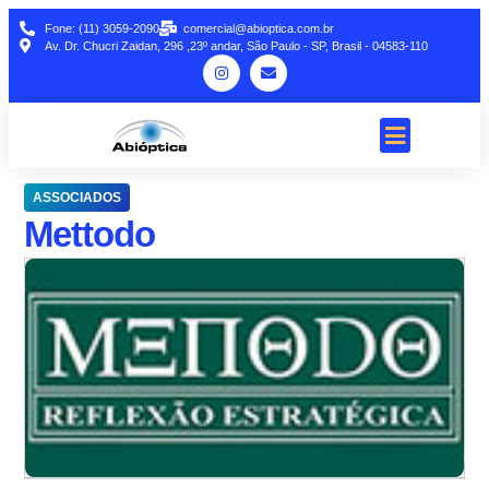
Fone: (11) 3059-2090
comercial@abioptica.com.br
Av. Dr. Chucri Zaidan, 296 ,23º andar, São Paulo - SP, Brasil - 04583-110
ASSOCIADOS
Mettodo