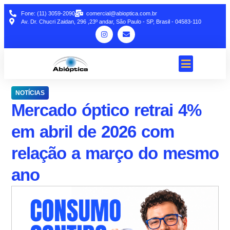
Fone: (11) 3059-2090
comercial@abioptica.com.br
Av. Dr. Chucri Zaidan, 296 ,23º andar, São Paulo - SP, Brasil - 04583-110
NOTÍCIAS
Mercado óptico retrai 4%
em abril de 2026 com
relação a março do mesmo
ano