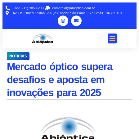
Fone: (11) 3059-2090
comercial@abioptica.com.br
Av. Dr. Chucri Zaidan, 296 ,23º andar, São Paulo - SP, Brasil - 04583-110
NOTÍCIAS
Mercado óptico supera
desafios e aposta em
inovações para 2025