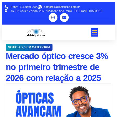
Fone: (11) 3059-2090
comercial@abioptica.com.br
Av. Dr. Chucri Zaidan, 296 ,23º andar, São Paulo - SP, Brasil - 04583-110
NOTÍCIAS
,
SEM CATEGORIA
Mercado óptico cresce 3%
no primeiro trimestre de
2026 com relação a 2025