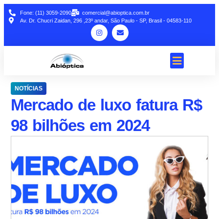
Fone: (11) 3059-2090
comercial@abioptica.com.br
Av. Dr. Chucri Zaidan, 296 ,23º andar, São Paulo - SP, Brasil - 04583-110
NOTÍCIAS
Mercado de luxo fatura R$
98 bilhões em 2024