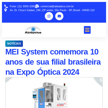
Fone: (11) 3059-2090
comercial@abioptica.com.br
Av. Dr. Chucri Zaidan, 296 ,23º andar, São Paulo - SP, Brasil - 04583-110
NOTÍCIAS
MEI System comemora 10
anos de sua filial brasileira
na Expo Óptica 2024