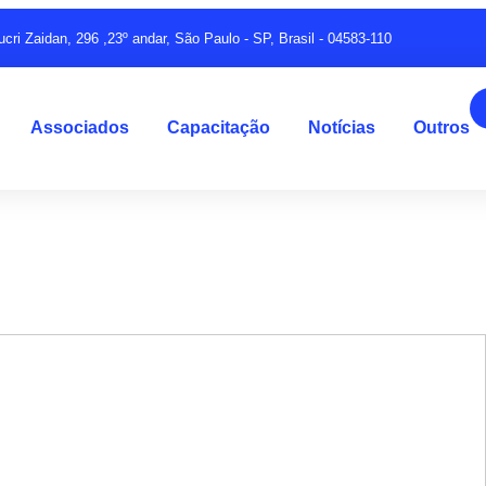
ucri Zaidan, 296 ,23º andar, São Paulo - SP, Brasil - 04583-110
Associados
Capacitação
Notícias
Outros