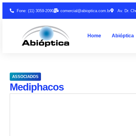
Fone: (11) 3059-2090
comercial@abioptica.com.br
Av. Dr. Ch
Home
Abióptica
ASSOCIADOS
Mediphacos