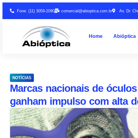
Fone: (11) 3059-2090
comercial@abioptica.com.br
Av. Dr. Ch
Home
Abióptica
NOTÍCIAS
Marcas nacionais de óculos
ganham impulso com alta d