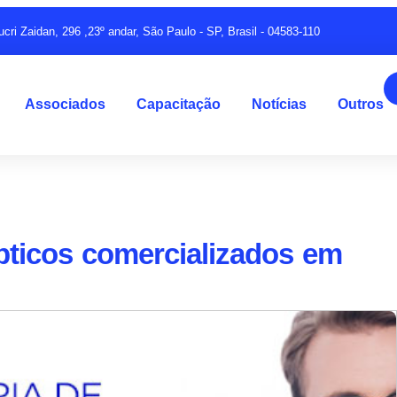
ucri Zaidan, 296 ,23º andar, São Paulo - SP, Brasil - 04583-110
Associados
Capacitação
Notícias
Outros
ticos comercializados em