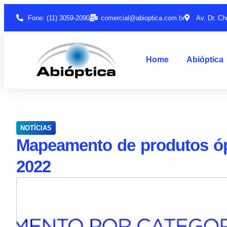
Fone: (11) 3059-2090
comercial@abioptica.com.br
Av. Dr. Ch
Home
Abióptica
NOTÍCIAS
Mapeamento de produtos óp
2022