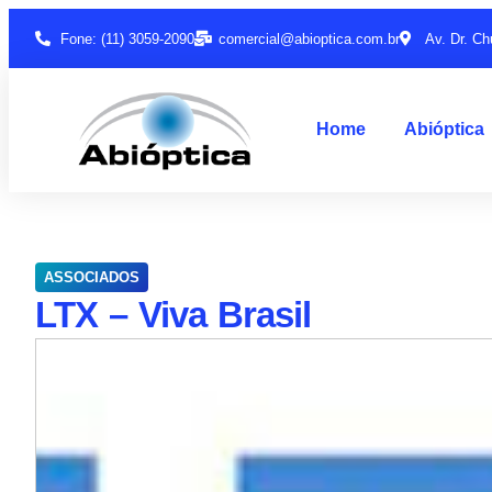
Fone: (11) 3059-2090
comercial@abioptica.com.br
Av. Dr. Ch
Home
Abióptica
ASSOCIADOS
LTX – Viva Brasil