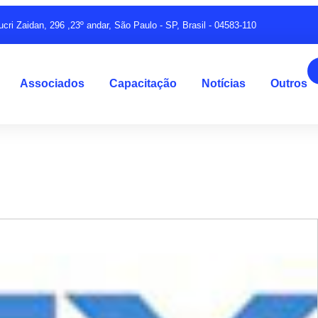
ucri Zaidan, 296 ,23º andar, São Paulo - SP, Brasil - 04583-110
Associados
Capacitação
Notícias
Outros