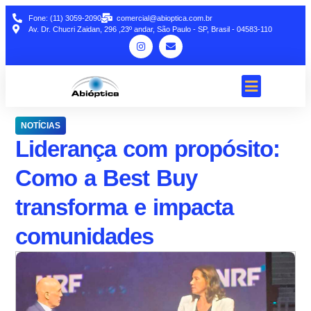
Fone: (11) 3059-2090
comercial@abioptica.com.br
Av. Dr. Chucri Zaidan, 296 ,23º andar, São Paulo - SP, Brasil - 04583-110
NOTÍCIAS
Liderança com propósito:
Como a Best Buy
transforma e impacta
comunidades