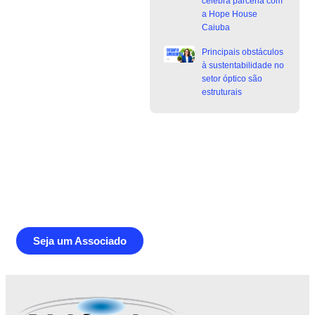
celebra parceria com
a Hope House
Caiuba
Principais obstáculos
à sustentabilidade no
setor óptico são
estruturais
Junte-se a Abióptica, a mais
representativa instituição do setor óptico
brasileiro
Seja um Associado