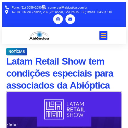
Fone: (11) 3059-2090
comercial@abioptica.com.br
Av. Dr. Chucri Zaidan, 296 ,23º andar, São Paulo - SP, Brasil - 04583-110
NOTÍCIAS
Latam Retail Show tem
condições especiais para
associados da Abióptica