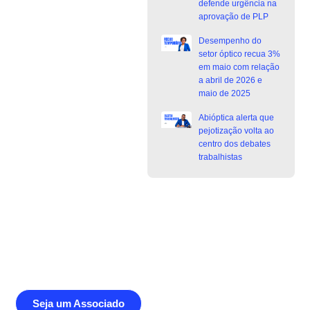
defende urgência na
aprovação de PLP
Desempenho do
setor óptico recua 3%
em maio com relação
a abril de 2026 e
maio de 2025
Abióptica alerta que
pejotização volta ao
centro dos debates
trabalhistas
Junte-se a Abióptica, a mais
representativa instituição do setor óptico
brasileiro
Seja um Associado