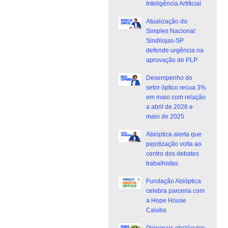
Inteligência Artificial
Atualização do
Simples Nacional:
Sindilojas-SP
defende urgência na
aprovação de PLP
Desempenho do
setor óptico recua 3%
em maio com relação
a abril de 2026 e
maio de 2025
Abióptica alerta que
pejotização volta ao
centro dos debates
trabalhistas
Fundação Abióptica
celebra parceria com
a Hope House
Caiuba
Principais obstáculos