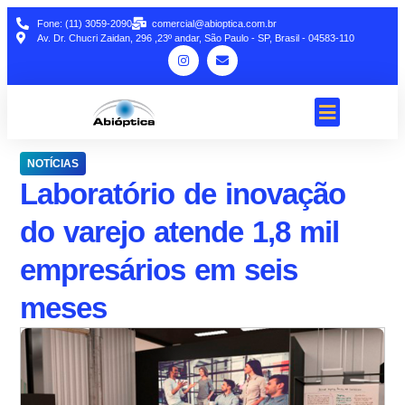
Fone: (11) 3059-2090
comercial@abioptica.com.br
Av. Dr. Chucri Zaidan, 296 ,23º andar, São Paulo - SP, Brasil - 04583-110
NOTÍCIAS
Laboratório de inovação
do varejo atende 1,8 mil
empresários em seis
meses