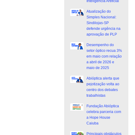
Inteligência Artificial
Atualização do
Simples Nacional:
Sindilojas-SP
defende urgência na
aprovação de PLP
Desempenho do
setor óptico recua 3%
em maio com relação
a abril de 2026 e
maio de 2025
Abióptica alerta que
pejotização volta ao
centro dos debates
trabalhistas
Fundação Abióptica
celebra parceria com
a Hope House
Caiuba
Principais obstáculos