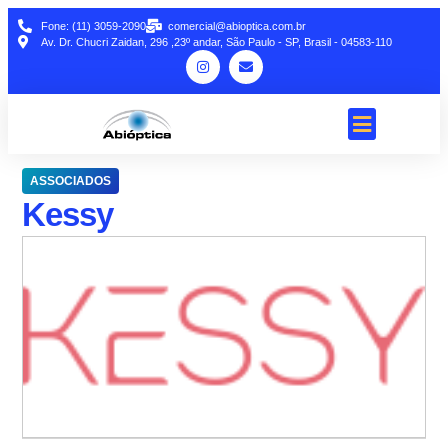
Fone: (11) 3059-2090
comercial@abioptica.com.br
Av. Dr. Chucri Zaidan, 296 ,23º andar, São Paulo - SP, Brasil - 04583-110
ASSOCIADOS
Kessy