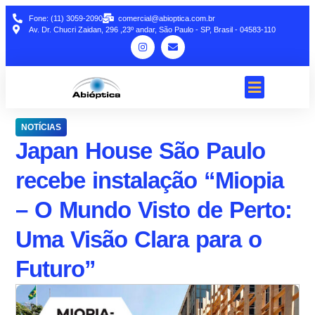
Fone: (11) 3059-2090
comercial@abioptica.com.br
Av. Dr. Chucri Zaidan, 296 ,23º andar, São Paulo - SP, Brasil - 04583-110
NOTÍCIAS
Japan House São Paulo
recebe instalação “Miopia
– O Mundo Visto de Perto:
Uma Visão Clara para o
Futuro”