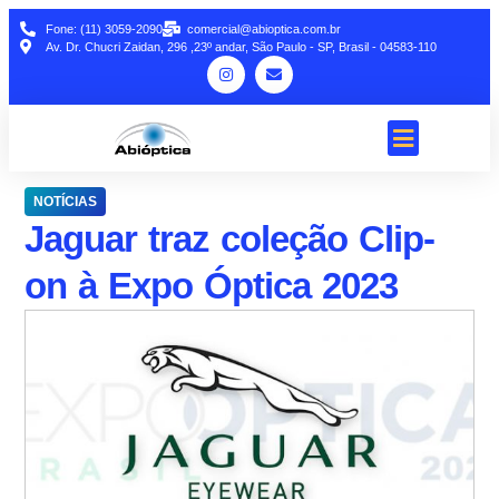
Fone: (11) 3059-2090
comercial@abioptica.com.br
Av. Dr. Chucri Zaidan, 296 ,23º andar, São Paulo - SP, Brasil - 04583-110
NOTÍCIAS
Jaguar traz coleção Clip-
on à Expo Óptica 2023