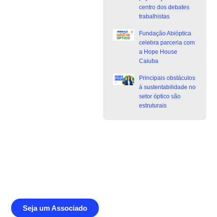
centro dos debates
trabalhistas
Fundação Abióptica
celebra parceria com
a Hope House
Caiuba
Principais obstáculos
à sustentabilidade no
setor óptico são
estruturais
Junte-se a Abióptica, a mais
representativa instituição do setor óptico
brasileiro
Seja um Associado