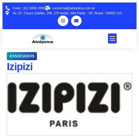
Fone: (11) 3059-2090
comercial@abioptica.com.br
Av. Dr. Chucri Zaidan, 296 ,23º andar, São Paulo - SP, Brasil - 04583-110
ASSOCIADOS
Izipizi