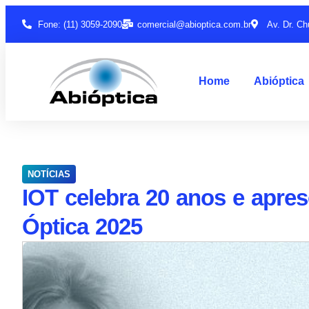
Fone: (11) 3059-2090
comercial@abioptica.com.br
Av. Dr. Ch
Home
Abióptica
NOTÍCIAS
IOT celebra 20 anos e apre
Óptica 2025