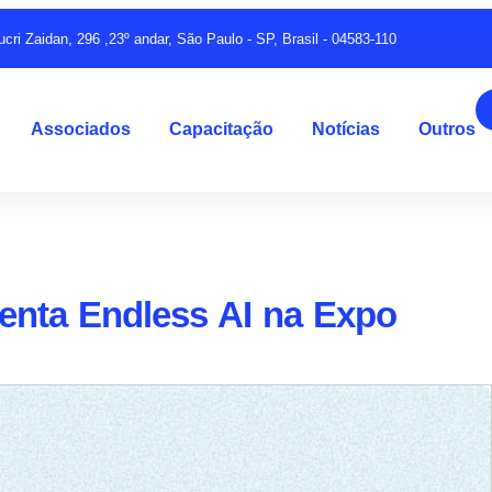
ucri Zaidan, 296 ,23º andar, São Paulo - SP, Brasil - 04583-110
Associados
Capacitação
Notícias
Outros
senta Endless AI na Expo