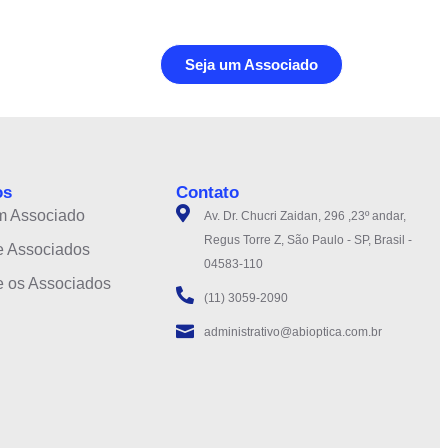
Seja um Associado
os
Contato
m Associado
Av. Dr. Chucri Zaidan, 296 ,23º andar,
Regus Torre Z, São Paulo - SP, Brasil -
e Associados
04583-110
e os Associados
(11) 3059-2090
administrativo@abioptica.com.br