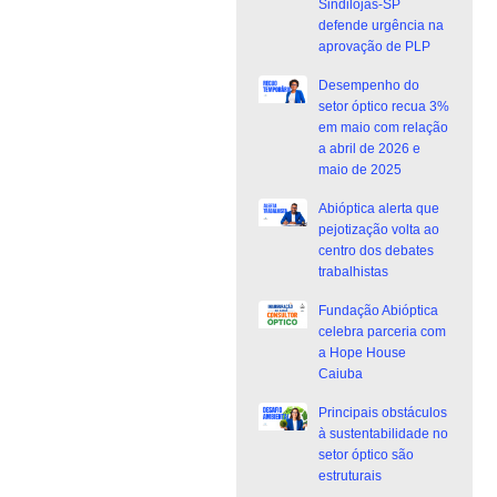
Sindilojas-SP
defende urgência na
aprovação de PLP
Desempenho do
setor óptico recua 3%
em maio com relação
a abril de 2026 e
maio de 2025
Abióptica alerta que
pejotização volta ao
centro dos debates
trabalhistas
Fundação Abióptica
celebra parceria com
a Hope House
Caiuba
Principais obstáculos
à sustentabilidade no
setor óptico são
estruturais