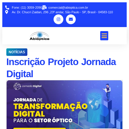
Fone: (11) 3059-2090
comercial@abioptica.com.br
Av. Dr. Chucri Zaidan, 296 ,23º andar, São Paulo - SP, Brasil - 04583-110
NOTÍCIAS
Inscrição Projeto Jornada
Digital