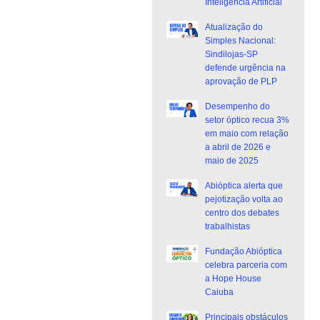
Inteligência Artificial
Atualização do
Simples Nacional:
Sindilojas-SP
defende urgência na
aprovação de PLP
Desempenho do
setor óptico recua 3%
em maio com relação
a abril de 2026 e
maio de 2025
Abióptica alerta que
pejotização volta ao
centro dos debates
trabalhistas
Fundação Abióptica
celebra parceria com
a Hope House
Caiuba
Principais obstáculos