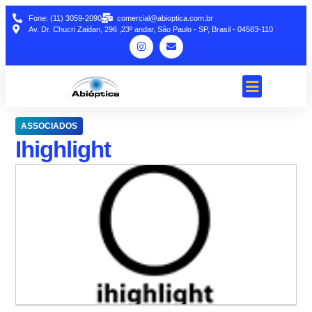
Fone: (11) 3059-2090
comercial@abioptica.com.br
Av. Dr. Chucri Zaidan, 296 ,23º andar, São Paulo - SP, Brasil - 04583-110
ASSOCIADOS
Ihighlight