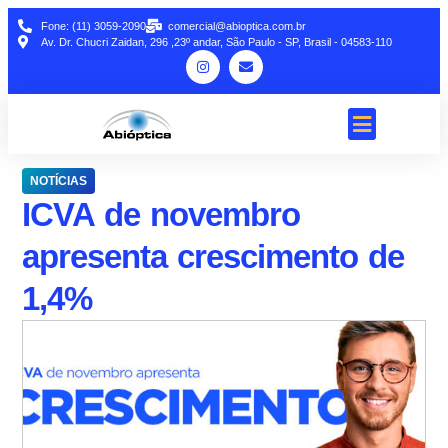
Fone: (11) 3059-2090
comercial@abioptica.com.br
Av. Dr. Chucri Zaidan, 296 ,23º andar, São Paulo - SP, Brasil - 04583-110
NOTÍCIAS
ICVA de novembro
apresenta crescimento de
1,4%