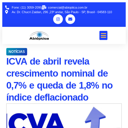
Fone: (11) 3059-2090
comercial@abioptica.com.br
Av. Dr. Chucri Zaidan, 296 ,23º andar, São Paulo - SP, Brasil - 04583-110
NOTÍCIAS
ICVA de abril revela
crescimento nominal de
0,7% e queda de 1,8% no
índice deflacionado