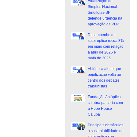
Atualização do
Simples Nacional:
Sindilojas-SP
defende urgência na
aprovação de PLP
Desempenho do
setor óptico recua 3%
em maio com relação
a abril de 2026 e
maio de 2025
Abióptica alerta que
pejotização volta ao
centro dos debates
trabalhistas
Fundação Abióptica
celebra parceria com
a Hope House
Caiuba
Principais obstáculos
à sustentabilidade no
setor óptico são