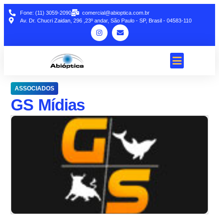
Fone: (11) 3059-2090
comercial@abioptica.com.br
Av. Dr. Chucri Zaidan, 296 ,23º andar, São Paulo - SP, Brasil - 04583-110
ASSOCIADOS
GS Mídias