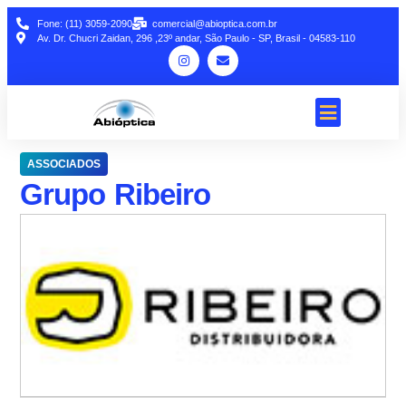
Fone: (11) 3059-2090
comercial@abioptica.com.br
Av. Dr. Chucri Zaidan, 296 ,23º andar, São Paulo - SP, Brasil - 04583-110
ASSOCIADOS
Grupo Ribeiro