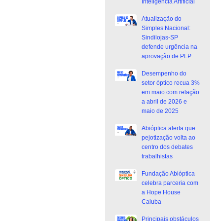
Inteligência Artificial
Atualização do
Simples Nacional:
Sindilojas-SP
defende urgência na
aprovação de PLP
Desempenho do
setor óptico recua 3%
em maio com relação
a abril de 2026 e
maio de 2025
Abióptica alerta que
pejotização volta ao
centro dos debates
trabalhistas
Fundação Abióptica
celebra parceria com
a Hope House
Caiuba
Principais obstáculos