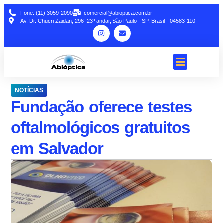
Fone: (11) 3059-2090
comercial@abioptica.com.br
Av. Dr. Chucri Zaidan, 296 ,23º andar, São Paulo - SP, Brasil - 04583-110
NOTÍCIAS
Fundação oferece testes
oftalmológicos gratuitos
em Salvador