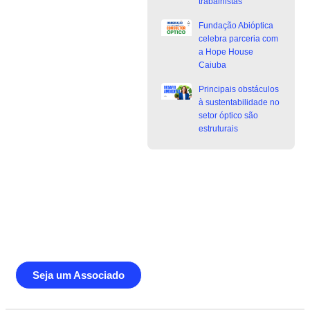
trabalhistas
Fundação Abióptica
celebra parceria com
a Hope House
Caiuba
Principais obstáculos
à sustentabilidade no
setor óptico são
estruturais
Junte-se a Abióptica, a mais
representativa instituição do setor óptico
brasileiro
Seja um Associado