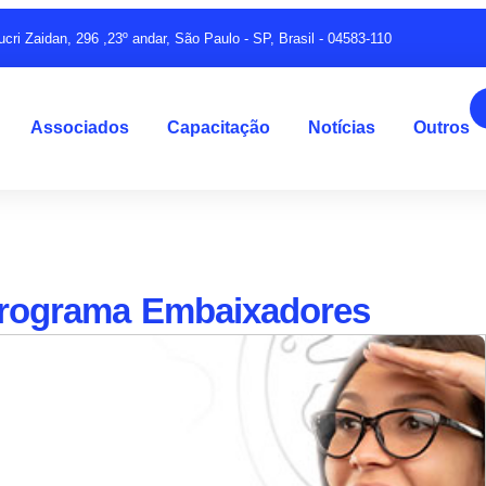
ucri Zaidan, 296 ,23º andar, São Paulo - SP, Brasil - 04583-110
Associados
Capacitação
Notícias
Outros
programa Embaixadores