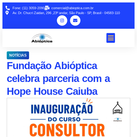
Fone: (11) 3059-2090
comercial@abioptica.com.br
Av. Dr. Chucri Zaidan, 296 ,23º andar, São Paulo - SP, Brasil - 04583-110
NOTÍCIAS
Fundação Abióptica
celebra parceria com a
Hope House Caiuba