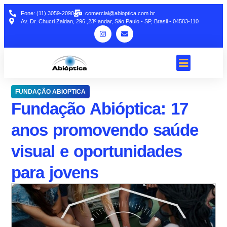
Fone: (11) 3059-2090
comercial@abioptica.com.br
Av. Dr. Chucri Zaidan, 296 ,23º andar, São Paulo - SP, Brasil - 04583-110
FUNDAÇÃO ABIOPTICA
Fundação Abióptica: 17
anos promovendo saúde
visual e oportunidades
para jovens