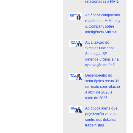
relacionadas a NR-1
Abióptica compartilha
relatório da McKinsey
& Company sobre
Inteligência Artificial
Atualização do
Simples Nacional:
Sindilojas-SP
defende urgência na
aprovação de PLP
Desempenho do
setor óptico recua 3%
em maio com relação
a abril de 2026 e
maio de 2025
Abióptica alerta que
pejotização volta ao
centro dos debates
trabalhistas