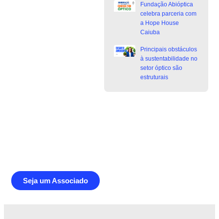
Fundação Abióptica
celebra parceria com
a Hope House
Caiuba
Principais obstáculos
à sustentabilidade no
setor óptico são
estruturais
Junte-se a Abióptica, a mais
representativa instituição do setor óptico
brasileiro
Seja um Associado