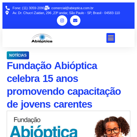
Fone: (11) 3059-2090
comercial@abioptica.com.br
Av. Dr. Chucri Zaidan, 296 ,23º andar, São Paulo - SP, Brasil - 04583-110
NOTÍCIAS
Fundação Abióptica
celebra 15 anos
promovendo capacitação
de jovens carentes