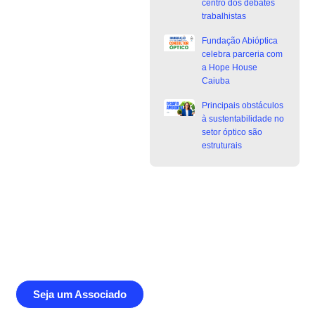
centro dos debates
trabalhistas
Fundação Abióptica
celebra parceria com
a Hope House
Caiuba
Principais obstáculos
à sustentabilidade no
setor óptico são
estruturais
Junte-se a Abióptica, a mais
representativa instituição do setor óptico
brasileiro
Seja um Associado