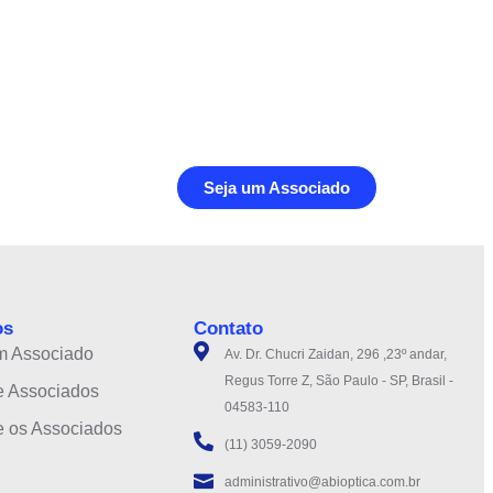
Seja um Associado
os
Contato
m Associado
Av. Dr. Chucri Zaidan, 296 ,23º andar,
Regus Torre Z, São Paulo - SP, Brasil -
e Associados
04583-110
e os Associados
(11) 3059-2090
administrativo@abioptica.com.br