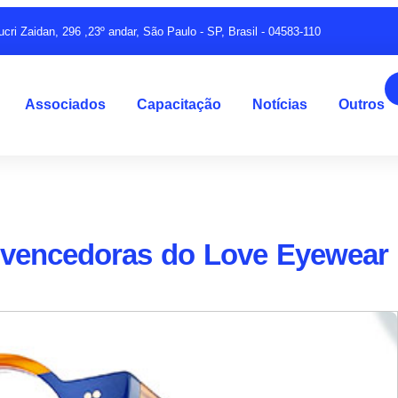
ucri Zaidan, 296 ,23º andar, São Paulo - SP, Brasil - 04583-110
Associados
Capacitação
Notícias
Outros
as vencedoras do Love Eyewear