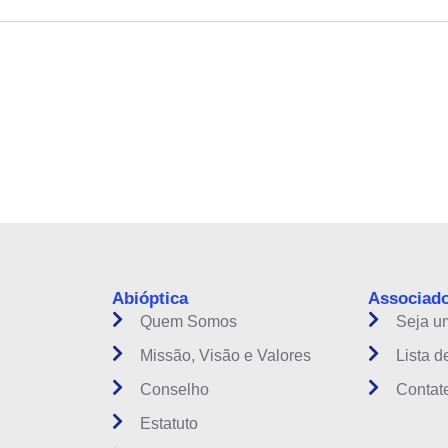
instituição do setor óptico brasileiro
Abióptica
Associad
Quem Somos
Seja u
Missão, Visão e Valores
Lista d
Conselho
Contat
Estatuto