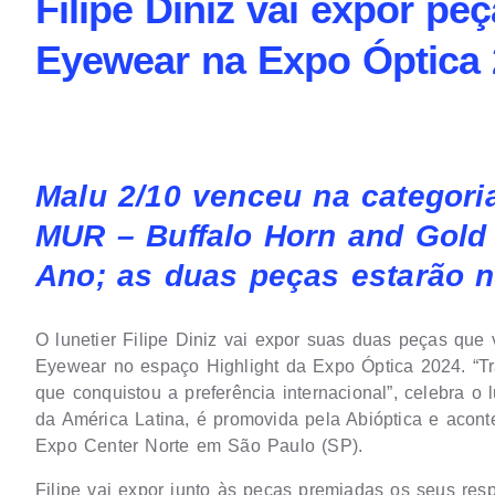
Filipe Diniz vai expor p
Eyewear na Expo Óptica
Malu 2/10 venceu na categor
MUR – Buffalo Horn and Gol
Ano; as duas peças estarão n
O lunetier Filipe Diniz vai expor suas duas peças qu
Eyewear no espaço Highlight da Expo Óptica 2024. “Tr
que conquistou a preferência internacional”, celebra o 
da América Latina, é promovida pela Abióptica e acon
Expo Center Norte em São Paulo (SP).
Filipe vai expor junto às peças premiadas os seus res