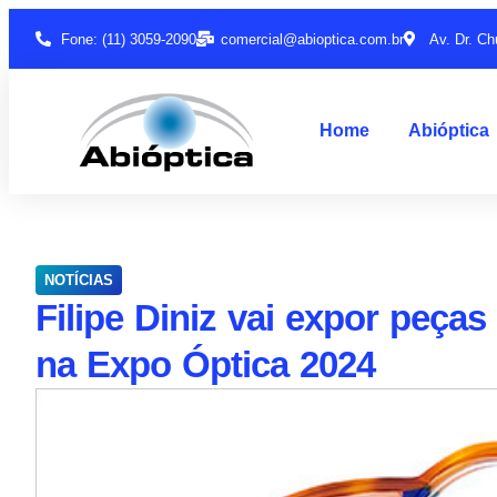
Fone: (11) 3059-2090
comercial@abioptica.com.br
Av. Dr. Ch
Home
Abióptica
NOTÍCIAS
Filipe Diniz vai expor peç
na Expo Óptica 2024