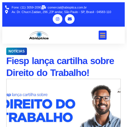
Fone: (11) 3059-2090
comercial@abioptica.com.br
Av. Dr. Chucri Zaidan, 296 ,23º andar, São Paulo - SP, Brasil - 04583-110
NOTÍCIAS
Fiesp lança cartilha sobre
Direito do Trabalho!