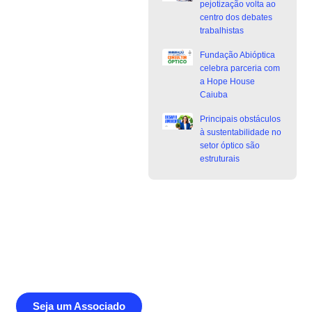
pejotização volta ao
centro dos debates
trabalhistas
Fundação Abióptica
celebra parceria com
a Hope House
Caiuba
Principais obstáculos
à sustentabilidade no
setor óptico são
estruturais
Junte-se a Abióptica, a mais
representativa instituição do setor óptico
brasileiro
Seja um Associado