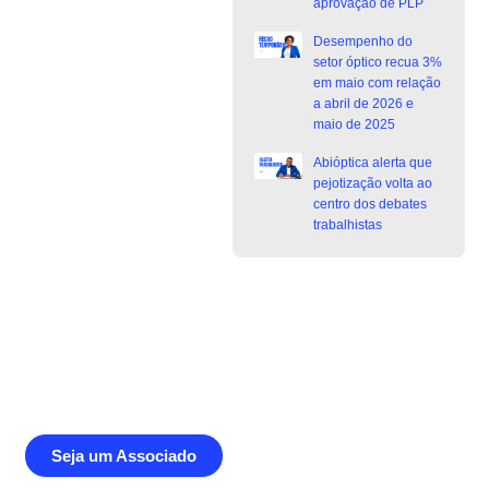
aprovação de PLP
Desempenho do
setor óptico recua 3%
em maio com relação
a abril de 2026 e
maio de 2025
Abióptica alerta que
pejotização volta ao
centro dos debates
trabalhistas
Junte-se a Abióptica, a mais
representativa instituição do setor óptico
brasileiro
Seja um Associado