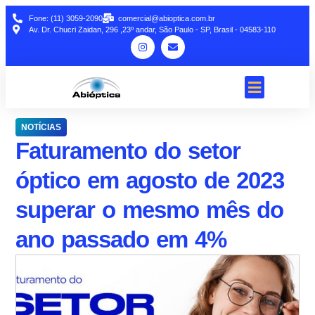
Fone: (11) 3059-2090
comercial@abioptica.com.br
Av. Dr. Chucri Zaidan, 296 ,23º andar, São Paulo - SP, Brasil - 04583-110
NOTÍCIAS
Faturamento do setor
óptico em agosto de 2023
superar o mesmo mês do
ano passado em 4%