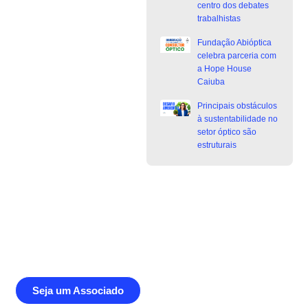
centro dos debates
trabalhistas
Fundação Abióptica
celebra parceria com
a Hope House
Caiuba
Principais obstáculos
à sustentabilidade no
setor óptico são
estruturais
Junte-se a Abióptica, a mais
representativa instituição do setor óptico
brasileiro
Seja um Associado