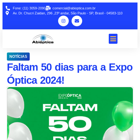
Fone: (11) 3059-2090
comercial@abioptica.com.br
Av. Dr. Chucri Zaidan, 296 ,23º andar, São Paulo - SP, Brasil - 04583-110
NOTÍCIAS
Faltam 50 dias para a Expo
Óptica 2024!