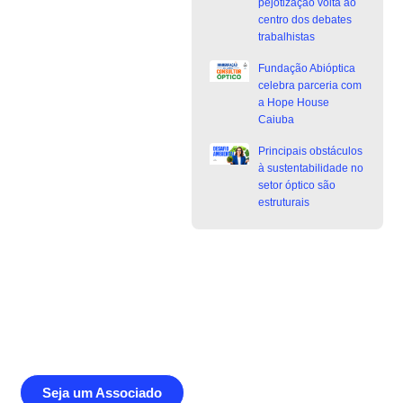
pejotização volta ao
centro dos debates
trabalhistas
Fundação Abióptica
celebra parceria com
a Hope House
Caiuba
Principais obstáculos
à sustentabilidade no
setor óptico são
estruturais
Junte-se a Abióptica, a mais
representativa instituição do setor óptico
brasileiro
Seja um Associado