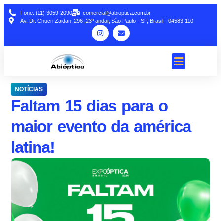
Fone: (11) 3059-2090
comercial@abioptica.com.br
Av. Dr. Chucri Zaidan, 296 ,23º andar, São Paulo - SP, Brasil - 04583-110
NOTÍCIAS
Faltam 15 dias para o
maior evento da américa
latina!