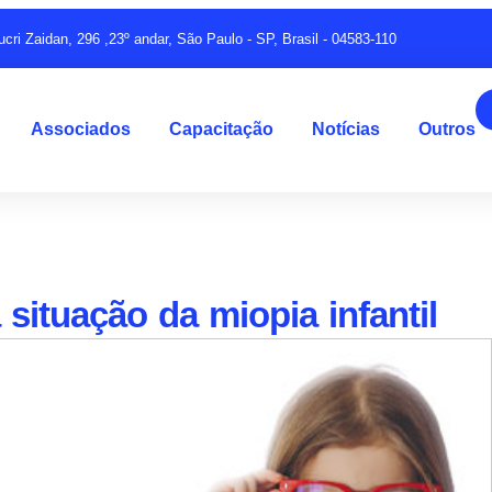
ucri Zaidan, 296 ,23º andar, São Paulo - SP, Brasil - 04583-110
Associados
Capacitação
Notícias
Outros
 situação da miopia infantil