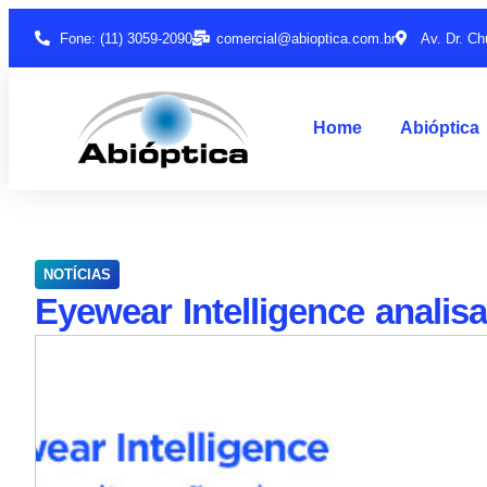
Fone: (11) 3059-2090
comercial@abioptica.com.br
Av. Dr. Ch
Home
Abióptica
NOTÍCIAS
Eyewear Intelligence analisa