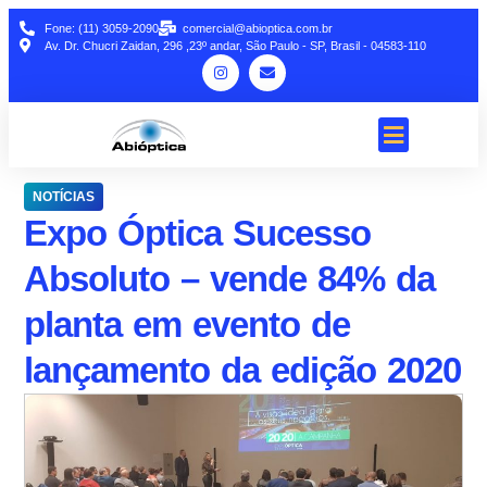
Fone: (11) 3059-2090
comercial@abioptica.com.br
Av. Dr. Chucri Zaidan, 296 ,23º andar, São Paulo - SP, Brasil - 04583-110
NOTÍCIAS
Expo Óptica Sucesso
Absoluto – vende 84% da
planta em evento de
lançamento da edição 2020