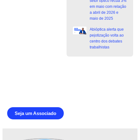
setor óptico recua 3%
em maio com relação
a abril de 2026 e
maio de 2025
Abióptica alerta que
pejotização volta ao
centro dos debates
trabalhistas
Junte-se a Abióptica, a mais
representativa instituição do setor óptico
brasileiro
Seja um Associado