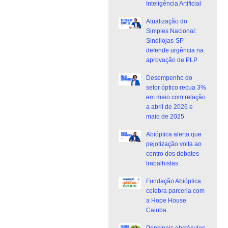
Inteligência Artificial
Atualização do
Simples Nacional:
Sindilojas-SP
defende urgência na
aprovação de PLP
Desempenho do
setor óptico recua 3%
em maio com relação
a abril de 2026 e
maio de 2025
Abióptica alerta que
pejotização volta ao
centro dos debates
trabalhistas
Fundação Abióptica
celebra parceria com
a Hope House
Caiuba
Principais obstáculos