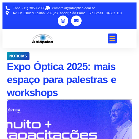
Fone: (11) 3059-2090
comercial@abioptica.com.br
Av. Dr. Chucri Zaidan, 296 ,23º andar, São Paulo - SP, Brasil - 04583-110
NOTÍCIAS
Expo Óptica 2025: mais
espaço para palestras e
workshops