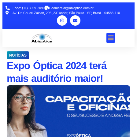
Fone: (11) 3059-2090
comercial@abioptica.com.br
Av. Dr. Chucri Zaidan, 296 ,23º andar, São Paulo - SP, Brasil - 04583-110
NOTÍCIAS
Expo Óptica 2024 terá
mais auditório maior!