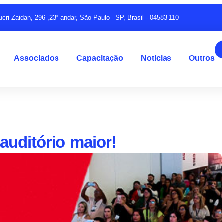
ucri Zaidan, 296 ,23º andar, São Paulo - SP, Brasil - 04583-110
Associados
Capacitação
Notícias
Outros
auditório maior!