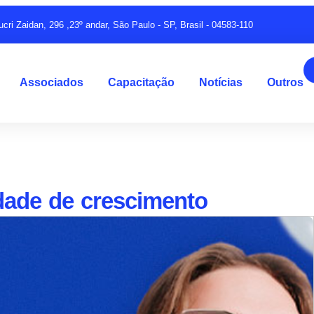
ucri Zaidan, 296 ,23º andar, São Paulo - SP, Brasil - 04583-110
Associados
Capacitação
Notícias
Outros
dade de crescimento