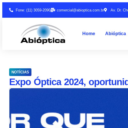
Fone: (11) 3059-2090
comercial@abioptica.com.br
Av. Dr. Ch
Home
Abióptica
NOTÍCIAS
Expo Óptica 2024, oportuni