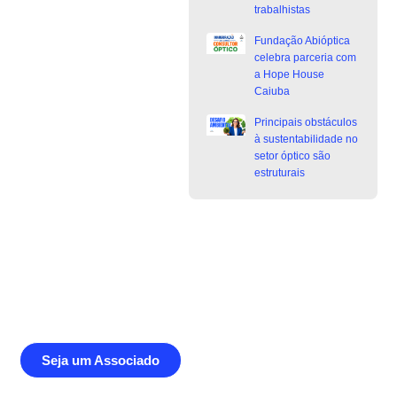
trabalhistas
Fundação Abióptica
celebra parceria com
a Hope House
Caiuba
Principais obstáculos
à sustentabilidade no
setor óptico são
estruturais
Junte-se a Abióptica, a mais
representativa instituição do setor óptico
brasileiro
Seja um Associado