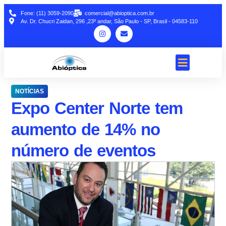
Fone: (11) 3059-2090
comercial@abioptica.com.br
Av. Dr. Chucri Zaidan, 296 ,23º andar, São Paulo - SP, Brasil - 04583-110
NOTÍCIAS
Expo Center Norte tem
aumento de 14% no
número de eventos