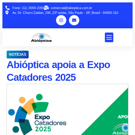
Fone: (11) 3059-2090
comercial@abioptica.com.br
Av. Dr. Chucri Zaidan, 296 ,23º andar, São Paulo - SP, Brasil - 04583-110
NOTÍCIAS
Abióptica apoia a Expo
Catadores 2025