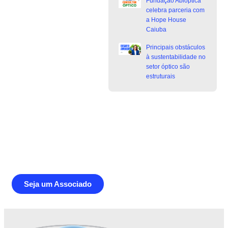
Fundação Abióptica
celebra parceria com
a Hope House
Caiuba
Principais obstáculos
à sustentabilidade no
setor óptico são
estruturais
Junte-se a Abióptica, a mais
representativa instituição do setor óptico
brasileiro
Seja um Associado