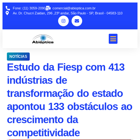
Fone: (11) 3059-2090
comercial@abioptica.com.br
Av. Dr. Chucri Zaidan, 296 ,23º andar, São Paulo - SP, Brasil - 04583-110
NOTÍCIAS
Estudo da Fiesp com 413
indústrias de
transformação do estado
apontou 133 obstáculos ao
crescimento da
competitividade