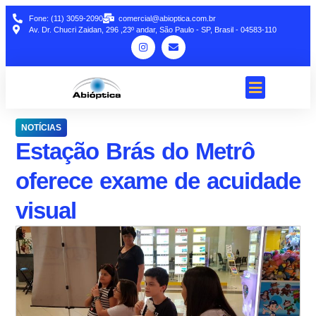
Fone: (11) 3059-2090
comercial@abioptica.com.br
Av. Dr. Chucri Zaidan, 296 ,23º andar, São Paulo - SP, Brasil - 04583-110
NOTÍCIAS
Estação Brás do Metrô
oferece exame de acuidade
visual