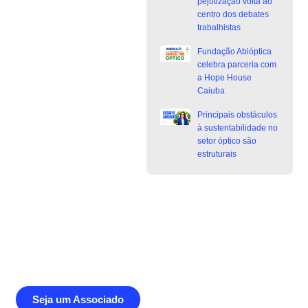
pejotização volta ao
centro dos debates
trabalhistas
Fundação Abióptica
celebra parceria com
a Hope House
Caiuba
Principais obstáculos
à sustentabilidade no
setor óptico são
estruturais
Junte-se a Abióptica, a mais
representativa instituição do setor óptico
brasileiro
Seja um Associado