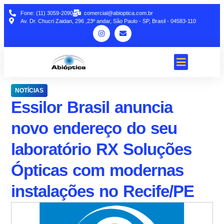
Fone: (11) 3059-2090
comercial@abioptica.com.br
Av. Dr. Chucri Zaidan, 296 ,23º andar, São Paulo - SP, Brasil - 04583-110
NOTÍCIAS
Essilor Brasil anuncia
novo endereço do seu
laboratório RX Soluções
Ópticas com modernas
instalações no Recife/PE