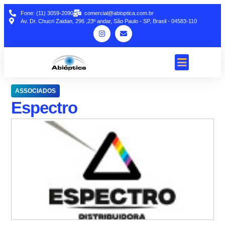
Fone: (11) 3059-2090
comercial@abioptica.com.br
Av. Dr. Chucri Zaidan, 296 ,23º andar, São Paulo - SP, Brasil - 04583-110
ASSOCIADOS
Espectro